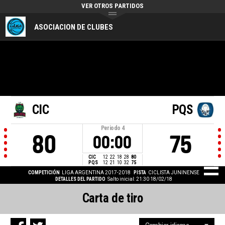
VER OTROS PARTIDOS
ASOCIACION DE CLUBES
CIC
PQS
Periodo
4
80
75
00:00
CIC
12
22
18
28
80
PQS
12
21
10
32
75
COMPETICIÓN
LIGA ARGENTINA 2017-2018
PISTA
CICLISTA JUNINENSE
DETALLES DEL PARTIDO
Salto inicial: 21:30 18/02/18
Carta de tiro