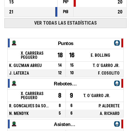
15
20
PtP
21
20
PtB
VER TODAS LAS ESTADÍSTICAS
Puntos
X. CARRERAS
18
16
E. BOLLING
PEGUERO
K. GUZMAN ABREU
14
15
T. O`GARRO JR.
J. LATERZA
12
10
F. COSOLITO
Rebotes Totales
X. CARRERAS
8
9
T. O`GARRO JR.
PEGUERO
R. GONCALVES DA SOUZA
8
6
P. ALDERETE
N. MENDYK
5
6
A. RICHARD
Asistencias