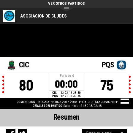
VER OTROS PARTIDOS
ASOCIACION DE CLUBES
CIC
PQS
Periodo
4
80
75
00:00
CIC
12
22
18
28
80
PQS
12
21
10
32
75
COMPETICIÓN
LIGA ARGENTINA 2017-2018
PISTA
CICLISTA JUNINENSE
DETALLES DEL PARTIDO
Salto inicial: 21:30 18/02/18
Resumen