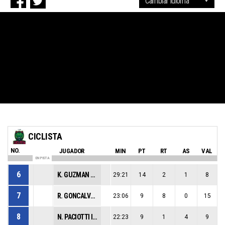
CICLISTA
NO.
JUGADOR
MIN
PT
RT
AS
VAL
EN PISTA
6
K. GUZMAN ABREU
29:21
14
2
1
8
7
R. GONCALVES DA SOUZA
23:06
9
8
0
15
8
N. PACIOTTI IACCHELLI
22:23
9
1
4
9