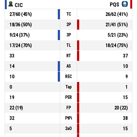
9, X. CARRERAS PEGUERO
, Tiro libre 2/2 fallado
P4
00:04
PQS
CIC
27
/
60
(
45
%)
26
/
62
(
41
%)
TC
P4
00:04
9, X. CARRERAS PEGUERO
, Tiro libre 1/2 convertido
78-75
CICLISTA
- gana por 3
18
/
36
(
50
%)
21
/
41
(
51
%)
2P
9
/
24
(
37
%)
5
/
21
(
23
%)
3P
P4
00:04
9, P. ALDERETE
, Entra a pista
17
/
24
(
70
%)
18
/
24
(
75
%)
TL
33
37
RT
14
10
AS
10
9
REC
0
1
Tap
19
15
PER
22
(
19
)
20
(
22
)
FP
32
38
PtPi
5
15
2aO