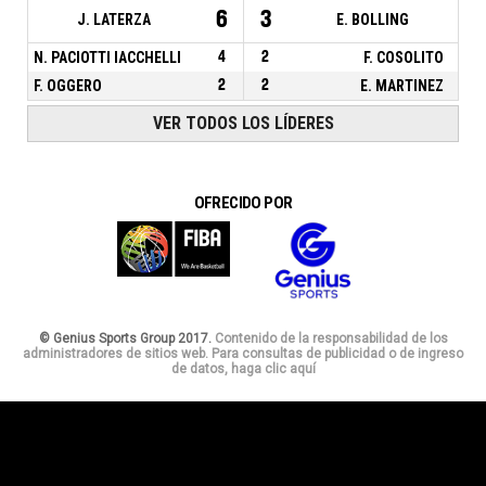
6
3
J. LATERZA
E. BOLLING
N. PACIOTTI IACCHELLI
4
2
F. COSOLITO
F. OGGERO
2
2
E. MARTINEZ
VER TODOS LOS LÍDERES
OFRECIDO POR
© Genius Sports Group 2017.
Contenido de la responsabilidad de los
administradores de sitios web. Para consultas de publicidad o de ingreso
de datos, haga clic aquí