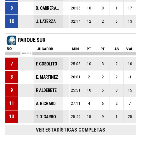
9
X. CARRERAS PEGUERO
28:36
18
8
1
17
10
J. LATERZA
32:14
12
2
6
13
PARQUE SUR
NO.
JUGADOR
MIN
PT
RT
AS
VAL
EN PISTA
7
F. COSOLITO
25:03
10
3
2
10
8
E. MARTINEZ
20:01
2
2
2
-1
9
P. ALDERETE
25:51
10
6
0
15
11
A. RICHARD
27:11
4
6
2
7
13
T. O`GARRO JR.
25:49
15
9
1
25
VER ESTADÍSTICAS COMPLETAS