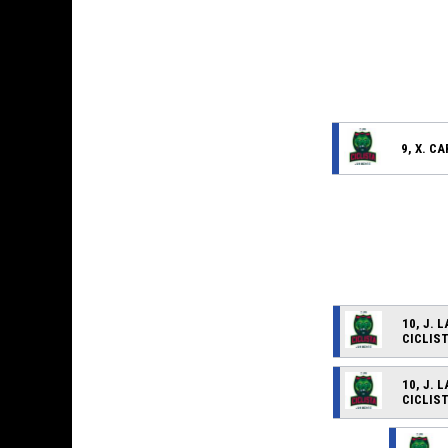
9, X. C
10, J. 
CICLIS
10, J. 
CICLIS