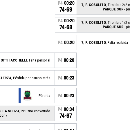
P4
00:20
7, F. COSOLITO
, Tiro libre 2/2
74-69
PARQUE SUR
- pi
P4
00:20
7, F. COSOLITO
, Tiro libre 1/2
74-68
PARQUE SUR
- pi
P4
00:20
7, F. COSOLITO
, Falta recibida
P4
00:20
CIOTTI IACCHELLI
, Falta personal
P4
00:23
LATERZA
, Pérdida por campo atrás
P4
00:23
Pérdida
P4
00:34
ES DA SOUZA
, 2PT tiro convertido
74-67
por 7