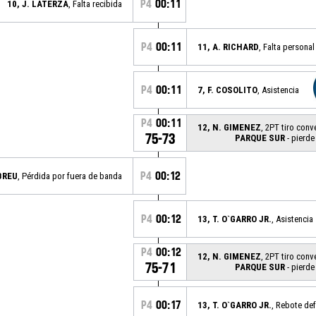
P4
00:11
10, J. LATERZA
, Falta recibida
P4
00:11
11, A. RICHARD
, Falta personal
P4
00:11
7, F. COSOLITO
, Asistencia
P4
00:11
12, N. GIMENEZ
, 2PT tiro conv
75-73
PARQUE SUR
- pierde
P4
00:12
BREU
, Pérdida por fuera de banda
P4
00:12
13, T. O`GARRO JR.
, Asistencia
P4
00:12
12, N. GIMENEZ
, 2PT tiro conv
75-71
PARQUE SUR
- pierde
P4
00:17
13, T. O`GARRO JR.
, Rebote de