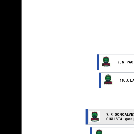
8, N. PA
10, J. 
7, R. GONCALV
CICLISTA
- gana 