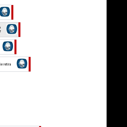
o
7
Se retira