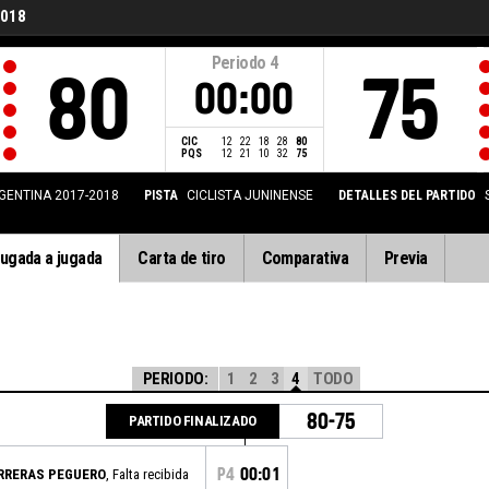
2018
Periodo
4
80
75
00:00
CIC
12
22
18
28
80
PQS
12
21
10
32
75
GENTINA 2017-2018
PISTA
CICLISTA JUNINENSE
DETALLES DEL PARTIDO
ugada a jugada
Carta de tiro
Comparativa
Previa
PERIODO:
1
2
3
4
TODO
80-75
PARTIDO FINALIZADO
P4
00:01
ARRERAS PEGUERO
, Falta recibida