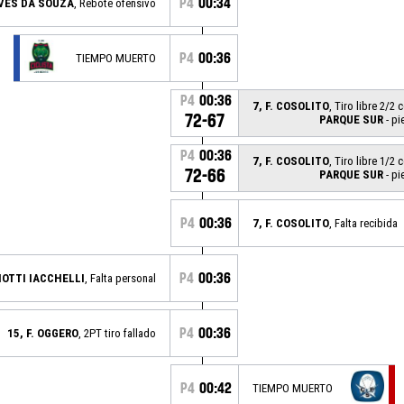
P4
00:34
LVES DA SOUZA
, Rebote ofensivo
P4
00:36
TIEMPO MUERTO
P4
00:36
7, F. COSOLITO
, Tiro libre 2/2
72-67
PARQUE SUR
- pi
P4
00:36
7, F. COSOLITO
, Tiro libre 1/2
72-66
PARQUE SUR
- pi
P4
00:36
7, F. COSOLITO
, Falta recibida
P4
00:36
CIOTTI IACCHELLI
, Falta personal
P4
00:36
15, F. OGGERO
, 2PT tiro fallado
P4
00:42
TIEMPO MUERTO