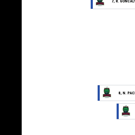
7, R. GONCA
8, N. PA