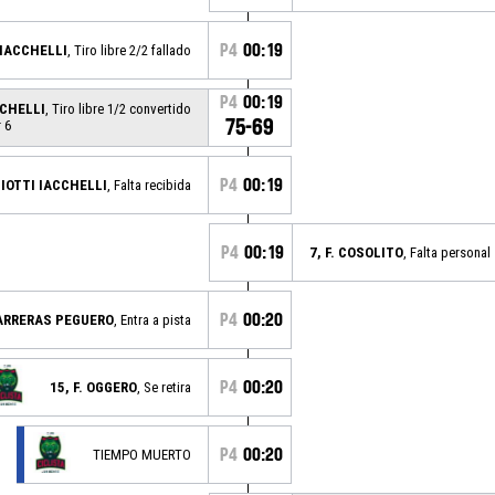
P4
00:19
 IACCHELLI
, Tiro libre 2/2 fallado
P4
00:19
CCHELLI
, Tiro libre 1/2 convertido
75-69
 6
P4
00:19
CIOTTI IACCHELLI
, Falta recibida
P4
00:19
7, F. COSOLITO
, Falta personal
P4
00:20
CARRERAS PEGUERO
, Entra a pista
P4
00:20
15, F. OGGERO
, Se retira
P4
00:20
TIEMPO MUERTO