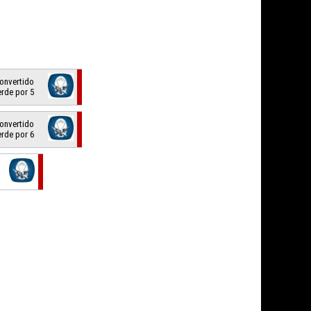
 convertido
erde por 5
 convertido
erde por 6