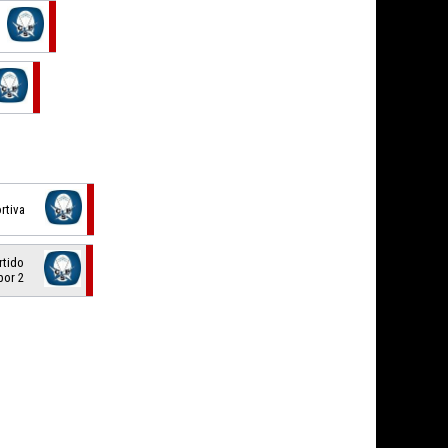
ortiva
rtido
por 2