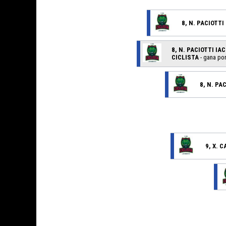
8, N. PACIOTTI
8, N. PACIOTTI IA
CICLISTA
- gana por
8, N. PA
9, X. 