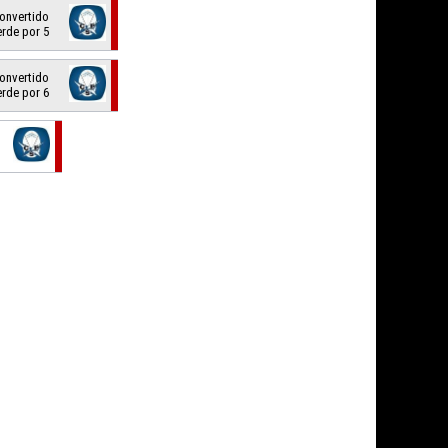
 convertido
erde por 5
 convertido
erde por 6