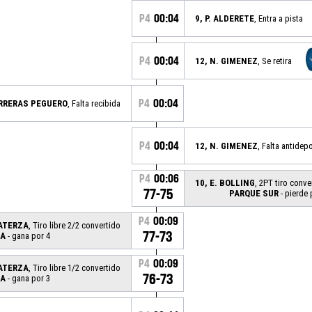
P4
00:04
9, P. ALDERETE
, Entra a pista
P4
00:04
12, N. GIMENEZ
, Se retira
P4
00:04
ARRERAS PEGUERO
, Falta recibida
P4
00:04
12, N. GIMENEZ
, Falta antidep
P4
00:06
10, E. BOLLING
, 2PT tiro conve
77-75
PARQUE SUR
- pierde 
P4
00:09
LATERZA
, Tiro libre 2/2 convertido
77-73
TA
- gana por 4
P4
00:09
LATERZA
, Tiro libre 1/2 convertido
76-73
TA
- gana por 3