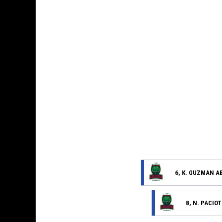
6, K. GUZMAN A
8, N. PACIO