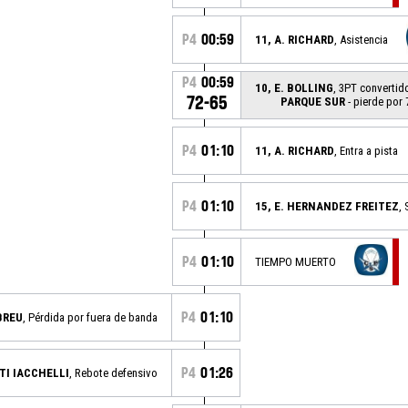
P4
00:59
11, A. RICHARD
, Asistencia
P4
00:59
10, E. BOLLING
, 3PT convertid
72-65
PARQUE SUR
- pierde por 
P4
01:10
11, A. RICHARD
, Entra a pista
P4
01:10
15, E. HERNANDEZ FREITEZ
, 
P4
01:10
TIEMPO MUERTO
P4
01:10
BREU
, Pérdida por fuera de banda
P4
01:26
TTI IACCHELLI
, Rebote defensivo