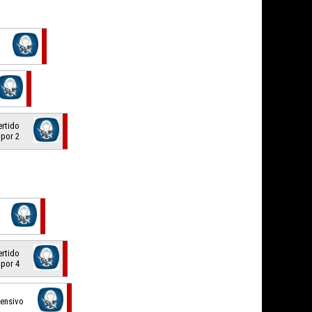
ertido
 por 2
ertido
 por 4
fensivo