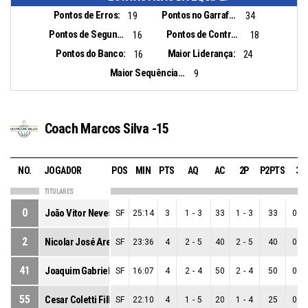
Pontos de Erros:
Pontos no Garrafão:
19
34
Pontos de Segunda Chance:
Pontos de Contra Ataque:
16
18
Pontos do Banco:
Maior Liderança:
16
24
Maior Sequência de Pontos:
9
Coach Marcos Silva -15
NO.
JOGADOR
POS
MIN
PTS
AQ
AC
2P
P2PTS
3P
TITULARES
0
João Vitor Neves
SF
25:14
3
1
-
3
33
1
-
3
33
0
-
2
Nicolar José Arenas
SF
23:36
4
2
-
5
40
2
-
5
40
0
-
41
Joaquim Gabriel Dos Santos
SF
16:07
4
2
-
4
50
2
-
4
50
0
-
55
Cesar Coletti Filho
SF
22:10
4
1
-
5
20
1
-
4
25
0
-