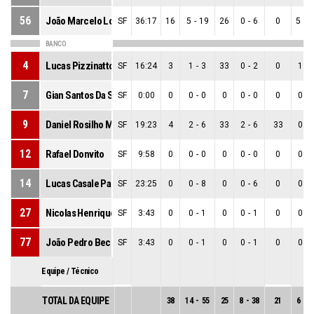
56
João Marcelo Lovadini
SF
36:17
16
5
-
19
26
0
-
6
0
5
-
1
BANCO
4
Lucas Pizzinatto Silva
SF
16:24
3
1
-
3
33
0
-
2
0
1
-
7
Gian Santos Da Silva
SF
0:00
0
0
-
0
0
0
-
0
0
0
-
9
Daniel Rosilho Medeiros
SF
19:23
4
2
-
6
33
2
-
6
33
0
-
12
Rafael Donvito
SF
9:58
0
0
-
0
0
0
-
0
0
0
-
14
Lucas Casale Parolini
SF
23:25
0
0
-
8
0
0
-
6
0
0
-
27
Nicolas Henrique Borelli De Souza
SF
3:43
0
0
-
1
0
0
-
1
0
0
-
77
João Pedro Becchelli
SF
3:43
0
0
-
1
0
0
-
1
0
0
-
Equipe / Técnico
TOTAL DA EQUIPE
38
14
-
55
25
8
-
38
21
6
-
1