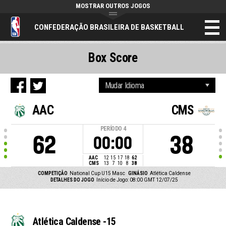
MOSTRAR OUTROS JOGOS
CONFEDERAÇÃO BRASILEIRA DE BASKETBALL
Box Score
AAC
CMS
PERÍODO
4
62
38
00:00
AAC
12
15
17
18
62
CMS
13
7
10
8
38
COMPETIÇÃO
National Cup U15 Masc
GINÁSIO
Atlética Caldense
DETALHES DO JOGO
Início de Jogo: 08:00 GMT 12/07/25
Atlética Caldense -15