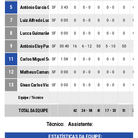
5
Antônio Garcia Gatto De Camargo
SF
3:43
0
0
-
0
0
0
-
0
0
0
-
7
Luiz Alfredo Lucas
SF
0:00
0
0
-
0
0
0
-
0
0
0
-
8
Lucca Guimarães Oliveira
SF
0:00
0
0
-
0
0
0
-
0
0
0
-
9
Antônio Eloy Passos Neto
SF
30:40
16
6
-
12
50
5
-
10
50
1
-
11
Carlos Miguel Souza Roberto
SF
1:58
0
0
-
0
0
0
-
0
0
0
-
12
Matheus Camargos De Brandão E Marçall
SF
0:00
0
0
-
0
0
0
-
0
0
0
-
13
Givan Carlos Vicente Junior
SF
0:00
0
0
-
0
0
0
-
0
0
0
-
Equipe / Técnico
TOTAL DA EQUIPE
62
24
-
58
41
17
-
33
51
7
-
Técnico:
Assistente:
ESTATÍSTICAS DA EQUIPE: