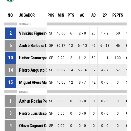
NO.
JOGADOR
POS
MIN
PTS
AQ
AC
2P
P2PTS
3
TITULARES
2
Vinicius Figueiredo Salles
SF
40:00
6
2
-
8
25
1
-
2
50
1
-
6
André Barbosa De Freitas
SF
36:17
12
6
-
13
46
6
-
13
46
0
-
10
Heitor Camargos De Brandão E Marçall
SF
9:20
2
1
-
2
50
1
-
1
100
0
-
14
Pietro Augusto Santos Cesário
SF
38:02
14
6
-
16
37
4
-
7
57
2
-
15
Miguel Alves Malheiros De Lemos
SF
40:00
12
3
-
7
42
0
-
0
0
3
-
BANCO
1
Arthur Rocha Pellachin
SF
0:00
0
0
-
0
0
0
-
0
0
0
-
3
Pietro Luís Gaspar De Paula
SF
0:00
0
0
-
0
0
0
-
0
0
0
-
4
Olavo Cagnani Campos
SF
0:00
0
0
-
0
0
0
-
0
0
0
-