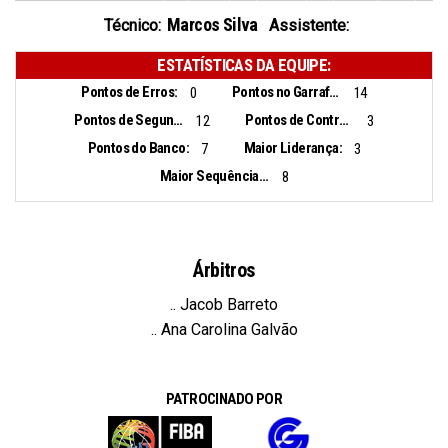
Marcos Silva
Técnico:
Assistente:
ESTATÍSTICAS DA EQUIPE:
Pontos de Erros:
Pontos no Garrafão:
0
14
Pontos de Segunda Chance:
Pontos de Contra Ataque:
12
3
Pontos do Banco:
Maior Liderança:
7
3
Maior Sequência de Pontos:
8
Árbitros
.. Jacob Barreto
.. Ana Carolina Galvão
PATROCINADO POR