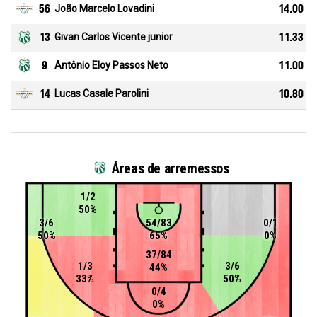
56
João Marcelo Lovadini
14.00
13
Givan Carlos Vicente junior
11.33
9
Antônio Eloy Passos Neto
11.00
14
Lucas Casale Parolini
10.80
Áreas de arremessos
1/2
50%
3/6
54/83
0/1
50%
65%
0%
37/84
1/3
3/6
44%
33%
50%
0/4
0%