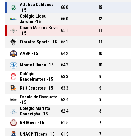
Atlética Caldense
6
6
0
12
-15
Colégio Liceu
6
6
0
12
Jardim -15
Coach Marcos Silva
6
5
1
11
-15
Fiorotto Sports -15
6
5
1
11
AABP -15
6
4
2
10
Monte Líbano -15
6
4
2
10
Colégio
6
3
3
9
Bandeirantes -15
R13 Esportes -15
6
3
3
9
Escola de Basquete
6
2
4
8
-15
Colégio Marista
6
2
4
8
Conceição -15
RB Move -15
6
1
5
7
UNASP Tigers -15
6
1
5
7