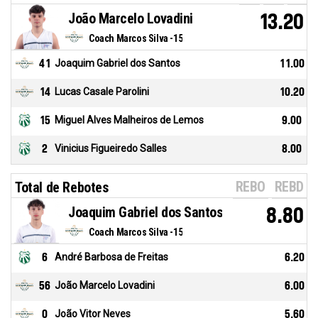
João Marcelo Lovadini
13.20
Coach Marcos Silva -15
41
Joaquim Gabriel dos Santos
11.00
14
Lucas Casale Parolini
10.20
15
Miguel Alves Malheiros de Lemos
9.00
2
Vinicius Figueiredo Salles
8.00
REBO
REBD
Total de Rebotes
Joaquim Gabriel dos Santos
8.80
Coach Marcos Silva -15
6
André Barbosa de Freitas
6.20
56
João Marcelo Lovadini
6.00
0
João Vitor Neves
5.60