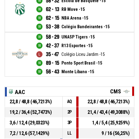
58 - 32
Escola de Basquete -15
62 - 13
RB Move -15
62 - 15
NBA Arena -15
53 - 38
Colégio Bandeirantes -15
58 - 29
UNASP Tigers -15
42 - 37
R13 Esportes -15
35 - 47
Colégio Liceu Jardim -15
89 - 15
Ponto Sport Brasil -15
56 - 43
Monte Líbano -15
CMS
AAC
22,8 / 48,8 (46,7213%)
22,8 / 48,8 (46,7213%)
AQ
19,2 / 36,4 (52,7473%)
21,4 / 43,4 (49,3088%)
2P
3,6 / 12,4 (29,0323%)
1,4 / 5,4 (25,9259%)
3P
7,2 / 12,6 (57,1429%)
9 / 16 (56,25%)
LL