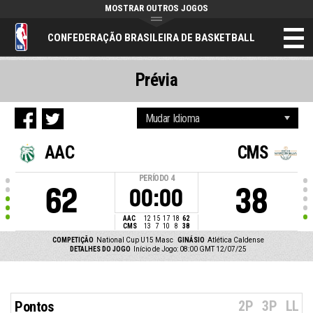
MOSTRAR OUTROS JOGOS
CONFEDERAÇÃO BRASILEIRA DE BASKETBALL
Prévia
AAC
CMS
PERÍODO
4
62
38
00:00
AAC
12
15
17
18
62
CMS
13
7
10
8
38
COMPETIÇÃO
National Cup U15 Masc
GINÁSIO
Atlética Caldense
DETALHES DO JOGO
Início de Jogo: 08:00 GMT 12/07/25
2P
3P
LL
Pontos