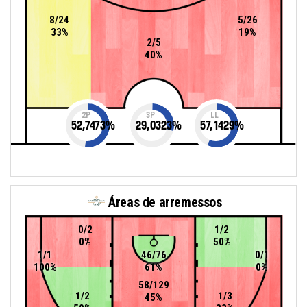
8/24
5/26
33%
19%
2/5
40%
2P
3P
LL
52,7473
%
29,0323
%
57,1429
%
Áreas de arremessos
0/2
1/2
0%
50%
1/1
46/76
0/1
100%
61%
0%
58/129
1/2
1/3
45%