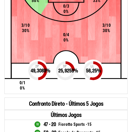
50%
33%
0/3
0%
3/10
3/10
30%
30%
0/4
0%
2P
3P
LL
49,3088
%
25,9259
%
56,25
%
0/1
0%
Confronto Direto - Últimos 5 Jogos
Últimos Jogos
47 - 20
Fiorotto Sports -15