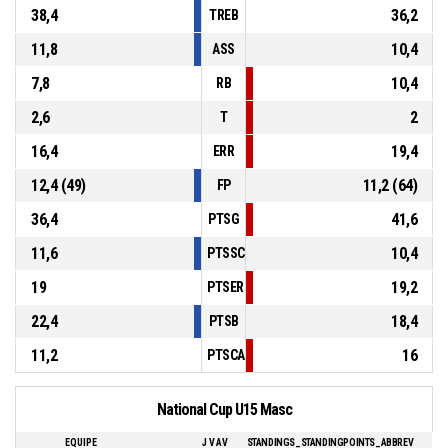
38,4
36,2
TREB
11,8
10,4
ASS
7,8
10,4
RB
2,6
2
T
16,4
19,4
ERR
12,4 (49)
11,2 (64)
FP
36,4
41,6
PTSG
11,6
10,4
PTSSCH
19
19,2
PTSERR
22,4
18,4
PTSB
11,2
16
PTSCA
National Cup U15 Masc
EQUIPE
J
V
AV
STANDINGS_STANDINGPOINTS_ABBREV