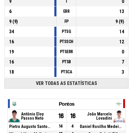
9
0
T
6
13
ERR
9
(
9
)
9
(
9
)
FP
34
14
PTSG
16
12
PTSSCH
19
0
PTSERR
16
7
PTSB
18
3
PTSCA
VER TODAS AS ESTATÍSTICAS
Pontos
Antônio Eloy
João Marcelo
16
16
Passos Neto
Lovadini
Pietro Augusto Santos Cesário
14
4
Daniel Rosilho Medeiros