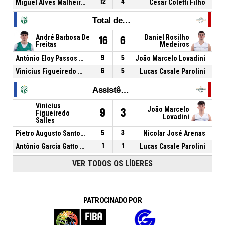
Miguel Alves Malheiros De Lemos
12
4
Cesar Coletti Filho
Total de Rebotes
André Barbosa De
Daniel Rosilho
16
6
Freitas
Medeiros
Antônio Eloy Passos Neto
9
5
João Marcelo Lovadini
Vinicius Figueiredo Salles
6
5
Lucas Casale Parolini
Assistências
Vinicius
João Marcelo
9
3
Figueiredo
Lovadini
Salles
Pietro Augusto Santos Cesário
5
3
Nicolar José Arenas
Antônio Garcia Gatto De Camargo
1
1
Lucas Casale Parolini
VER TODOS OS LÍDERES
PATROCINADO POR