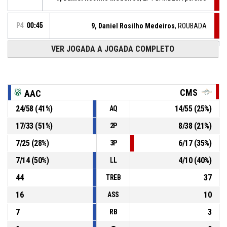
P4
00:45
9, Daniel Rosilho Medeiros
, ROUBADA
VER JOGADA A JOGADA COMPLETO
5, Antônio Garcia Gatto De Camargo
, ERRO DE
P4
00:45
PASSE
15, Miguel Alves Malheiros De Lemos
, REBOTE
P4
DEFENSIVO
00:51
CMS
AAC
24
/
58
(
41
%)
14
/
55
(
25
%)
AQ
P4
00:53
77, João Pedro Becchelli
, 2PT BANDEJA perdido
17
/
33
(
51
%)
8
/
38
(
21
%)
2P
P4
01:09
2, Vinicius Figueiredo Salles
,
7
/
25
(
28
%)
6
/
17
(
35
%)
3P
62-
BASKETBALL_ACTION_2PT_DRIVINGLAYUP convertido
Atlética Caldense -15
- lidera por 24
7
/
14
(
50
%)
4
/
10
(
40
%)
38
LL
44
37
TREB
16
10
ASS
7
3
RB