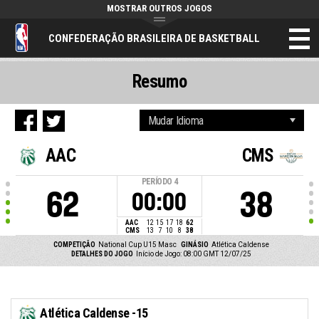
MOSTRAR OUTROS JOGOS
CONFEDERAÇÃO BRASILEIRA DE BASKETBALL
Resumo
AAC
CMS
PERÍODO
4
62
38
00:00
AAC
12
15
17
18
62
CMS
13
7
10
8
38
COMPETIÇÃO
National Cup U15 Masc
GINÁSIO
Atlética Caldense
DETALHES DO JOGO
Início de Jogo: 08:00 GMT 12/07/25
Atlética Caldense -15