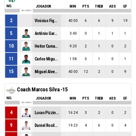
NO.
JOGADOR
MIN
PTS
TREB
ASS
EF
EM CAMPO
2
Vinicius Figueiredo Salles
40:00
6
6
9
19
5
Antônio Garcia Gatto De Camargo
3:43
0
1
1
1
10
Heitor Camargos De Brandão E Marçall
9:20
2
1
0
2
11
Carlos Miguel Souza Roberto
1:58
0
1
0
1
15
Miguel Alves Malheiros De Lemos
40:00
12
2
0
9
Coach Marcos Silva -15
NO.
JOGADOR
MIN
PTS
TREB
ASS
EF
EM CAMPO
4
Lucas Pizzinatto Silva
16:24
3
2
0
2
9
Daniel Rosilho Medeiros
19:23
4
6
0
4