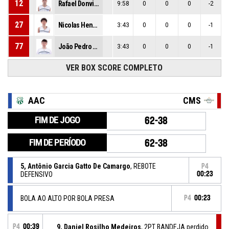
12
Rafael Donvito
9:58
0
0
0
-2
27
Nicolas Henrique Borelli De Souza
3:43
0
0
0
-1
77
João Pedro Becchelli
3:43
0
0
0
-1
VER BOX SCORE COMPLETO
AAC
CMS
FIM DE JOGO
62-38
FIM DE PERÍODO
62-38
5, Antônio Garcia Gatto De Camargo
, REBOTE
P4
DEFENSIVO
00:23
BOLA AO ALTO POR BOLA PRESA
P4
00:23
P4
00:39
9, Daniel Rosilho Medeiros
, 2PT BANDEJA perdido