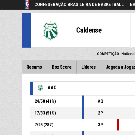
CONFEDERAÇÃO BRASILEIRA DE BASKETBALL
NA
Caldense
COMPETIÇÃO
Nationa
Resumo
Box Score
Líderes
Jogada a Joga
AAC
24
/
58
(
41
%)
AQ
17
/
33
(
51
%)
2P
7
/
25
(
28
%)
3P