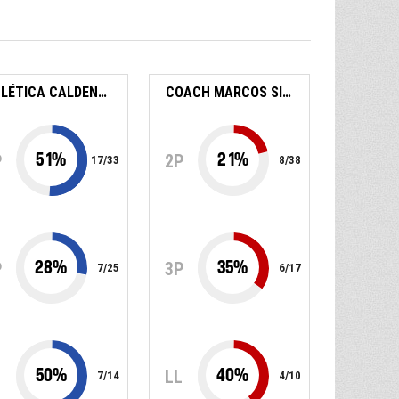
ATLÉTICA CALDENSE -15
COACH MARCOS SILVA -15
51
%
21
%
P
2P
17
/
33
8
/
38
28
%
35
%
P
3P
7
/
25
6
/
17
50
%
40
%
L
LL
7
/
14
4
/
10