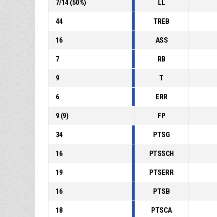
7
/
14
(
50
%)
LL
44
TREB
16
ASS
7
RB
9
T
6
ERR
9
(
9
)
FP
34
PTSG
16
PTSSCH
19
PTSERR
16
PTSB
18
PTSCA