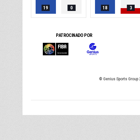
19
0
18
3
PATROCINADO POR
© Genius Sports Group