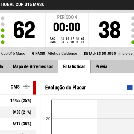
TIONAL CUP U15 MASC
PERÍODO
4
62
38
00:00
AAC
12
15
17
18
62
CMS
13
7
10
8
38
l Cup U15 Masc
GINÁSIO
Atlética Caldense
DETALHES DO JOGO
Início d
da
Mapa de Arremessos
Estatísticas
Prévia
CMS
Evolução do Placar
14
/
55
(
25
%)
8
/
38
(
21
%)
20
6
/
17
(
35
%)