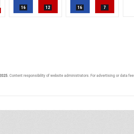
16
12
16
7
 2025.
Content responsibility of website administrators. For advertising or data fee