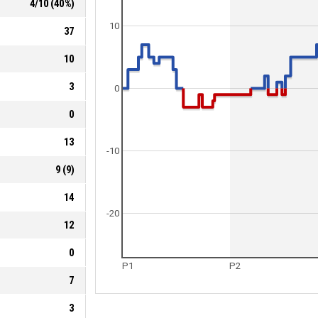
4
/
10
(
40
%)
10
37
10
3
0
0
13
-10
9
(
9
)
14
-20
12
0
P1
P2
7
3