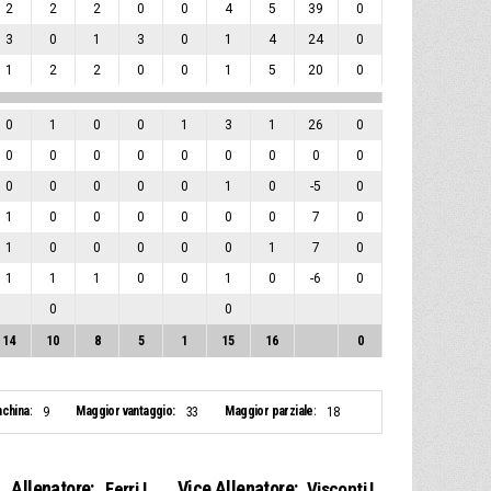
2
2
2
0
0
4
5
39
0
3
0
1
3
0
1
4
24
0
1
2
2
0
0
1
5
20
0
0
1
0
0
1
3
1
26
0
0
0
0
0
0
0
0
0
0
0
0
0
0
0
1
0
-5
0
1
0
0
0
0
0
0
7
0
1
0
0
0
0
0
1
7
0
1
1
1
0
0
1
0
-6
0
0
0
14
10
8
5
1
15
16
0
nchina:
Maggior vantaggio:
Maggior parziale:
9
33
18
Allenatore:
Vice Allenatore:
Ferri L.
Visconti L.