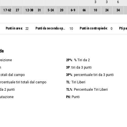
3
3
6
17
-
62
27
12
-
38
31
5
-
24
20
6
-
9
66
10
24
34
Punti in area:
Punti da seconda opportunità:
Punti in contropiede:
P.ti p
22
10
0
da
2P%
osizione
: % Tiri da 2
3P
n
: tiri da 3 punti
3P%
i totali dal campo
: percentuale tiri da 3 punti
TL
ercentuale tiri totali dal campo
: Tiri Liberi
TL%
i da 2 punti
: Percentuale Tiri Liberi
P.ti
lutazione
: Punti