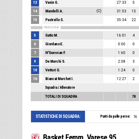
13
Vanin G.
27:33
5
14
Mandelli A.
(C)
31:53
15
15
Pastrello S.
35:34
22
PANCHINA
5
Gatto M.
16:01
4
6
Giordano E.
0:00
0
7
N'Guessan F.
1:60
0
9
De Marchi S.
2:08
3
10
Vettori G.
1:24
0
16
Biancat Marchet I.
12:27
2
Squadra / Allenatore
TOTALI DI SQUADRA
78
STATISTICHE DI SQUADRA:
Punti da palle perse:
16
Basket Femm. Varese 95