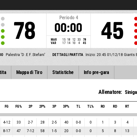
Periodo
4
78
45
00:00
MAR
15
18
12
33
78
VAR
17
14
10
4
45
IO
Palestra 'D .E F. Stefani'
DETTAGLI PARTITA
Inizio: 20:45 01/12/18
Giants 
tita
Mappa di Tiro
Statistiche
Info pre-gara
Allenatore:
Siniga
FG
FG%
2P
2P%
3P
3P%
TL
TL%
RO
RD
RT
4
-
12
33
2
-
7
28
2
-
5
40
0
-
0
0
1
3
4
8
-
17
47
7
-
12
58
1
-
5
20
0
-
0
0
5
8
13