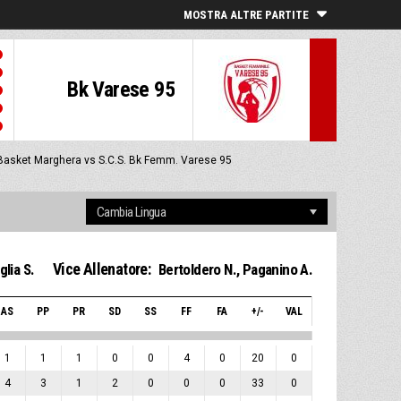
MOSTRA ALTRE PARTITE
Bk Varese 95
Basket Marghera vs S.C.S. Bk Femm. Varese 95
Vice Allenatore:
glia S.
Bertoldero N.
,
Paganino A.
AS
PP
PR
SD
SS
FF
FA
+/-
VAL
1
1
1
0
0
4
0
20
0
4
3
1
2
0
0
0
33
0