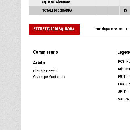
Squadra / Allenatore
TOTALI DI SQUADRA
45
STATISTICHE DI SQUADRA:
Punti da palle perse:
11
Commissario
Legen
POS
Arbitri
: P
Min
: Mi
Claudio Borrelli
FG
: Tir
Giuseppe Vastarella
FG%
: P
2P
: Tir
Val
: Va