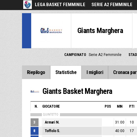
LEGA BASKET FEMMINILE
SERIE A2 FEMMINILE
Giants Marghera
CAMPIONATO
Serie A2 Femminile
STAD
Riepilogo
Statistiche
I migliori
Cronaca par
Giants Basket Marghera
N.
GIOCATORE
POS
MIN
P.TI
QUINTETTO
3
Armari N.
31:00
10
8
Toffolo S.
40:00
17