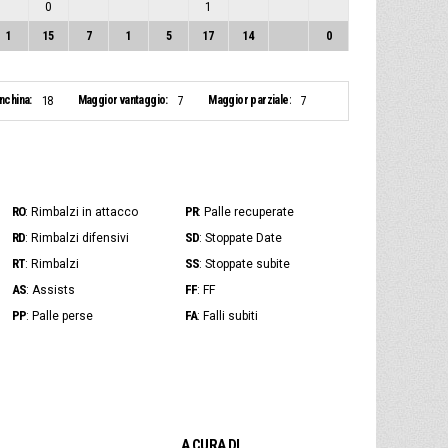
0
1
1
15
7
1
5
17
14
0
anchina:
Maggior vantaggio:
Maggior parziale:
18
7
7
RO
PR
: Rimbalzi in attacco
: Palle recuperate
RD
SD
: Rimbalzi difensivi
: Stoppate Date
RT
SS
: Rimbalzi
: Stoppate subite
AS
FF
: Assists
: FF
PP
FA
: Palle perse
: Falli subiti
A CURA DI