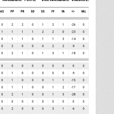
AS
PP
PR
SD
SS
FF
FA
+/-
VAL
0
2
2
0
1
2
1
-26
0
1
1
1
1
2
2
0
-23
0
0
1
1
0
1
1
3
-14
0
0
2
0
0
0
2
2
-9
0
0
2
1
0
1
3
1
-18
0
0
0
0
0
0
0
0
0
0
0
1
0
0
0
0
0
-9
0
0
1
0
0
0
1
1
-15
0
0
1
1
0
0
1
2
-17
0
0
2
1
0
0
1
3
-28
0
0
0
0
0
0
0
0
0
0
0
2
0
0
0
3
1
-6
0