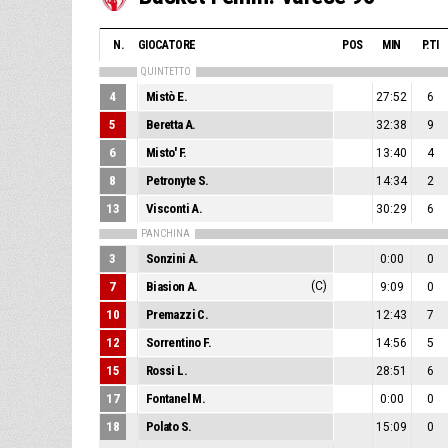
N.
GIOCATORE
POS
MIN
P.TI
QUINTETTO
4
Mistò E.
27:52
6
5
Beretta A.
32:38
9
6
Misto' F.
13:40
4
8
Petronyte S.
14:34
2
13
Visconti A.
30:29
6
PANCHINA
3
Sonzini A.
0:00
0
7
Biasion A.
(C)
9:09
0
10
Premazzi C.
12:43
7
12
Sorrentino F.
14:56
5
15
Rossi L.
28:51
6
17
Fontanel M.
0:00
0
18
Polato S.
15:09
0