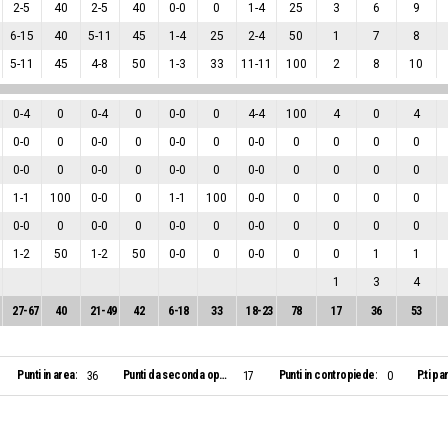
2
-
5
40
2
-
5
40
0
-
0
0
1
-
4
25
3
6
9
6
-
15
40
5
-
11
45
1
-
4
25
2
-
4
50
1
7
8
5
-
11
45
4
-
8
50
1
-
3
33
11
-
11
100
2
8
10
0
-
4
0
0
-
4
0
0
-
0
0
4
-
4
100
4
0
4
0
-
0
0
0
-
0
0
0
-
0
0
0
-
0
0
0
0
0
0
-
0
0
0
-
0
0
0
-
0
0
0
-
0
0
0
0
0
1
-
1
100
0
-
0
0
1
-
1
100
0
-
0
0
0
0
0
0
-
0
0
0
-
0
0
0
-
0
0
0
-
0
0
0
0
0
1
-
2
50
1
-
2
50
0
-
0
0
0
-
0
0
0
1
1
1
3
4
27
-
67
40
21
-
49
42
6
-
18
33
18
-
23
78
17
36
53
Punti in area:
Punti da seconda opportunità:
Punti in contropiede:
P.ti pa
36
17
0