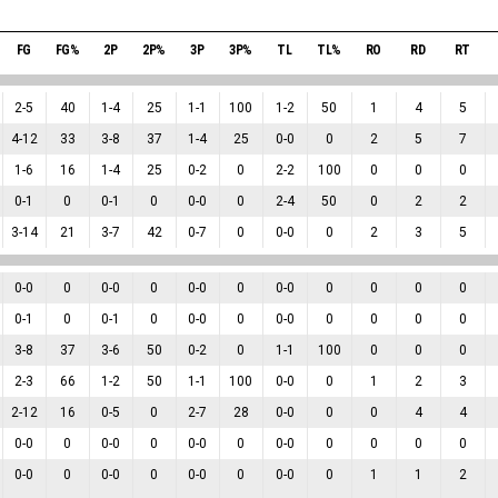
FG
FG%
2P
2P%
3P
3P%
TL
TL%
RO
RD
RT
2
-
5
40
1
-
4
25
1
-
1
100
1
-
2
50
1
4
5
4
-
12
33
3
-
8
37
1
-
4
25
0
-
0
0
2
5
7
1
-
6
16
1
-
4
25
0
-
2
0
2
-
2
100
0
0
0
0
-
1
0
0
-
1
0
0
-
0
0
2
-
4
50
0
2
2
3
-
14
21
3
-
7
42
0
-
7
0
0
-
0
0
2
3
5
0
-
0
0
0
-
0
0
0
-
0
0
0
-
0
0
0
0
0
0
-
1
0
0
-
1
0
0
-
0
0
0
-
0
0
0
0
0
3
-
8
37
3
-
6
50
0
-
2
0
1
-
1
100
0
0
0
2
-
3
66
1
-
2
50
1
-
1
100
0
-
0
0
1
2
3
2
-
12
16
0
-
5
0
2
-
7
28
0
-
0
0
0
4
4
0
-
0
0
0
-
0
0
0
-
0
0
0
-
0
0
0
0
0
0
-
0
0
0
-
0
0
0
-
0
0
0
-
0
0
1
1
2