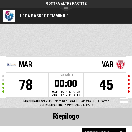
MOSTRA ALTRE PARTITE
LEGA BASKET FEMMINILE
MAR
VAR
Periodo
4
78
45
00:00
MAR
15
18
12
33
78
VAR
17
14
10
4
45
CAMPIONATO
Serie A2 Femminile
STADIO
Palestra 'D .E F. Stefani'
DETTAGLI PARTITA
Inizio: 20:45 01/12/18
Giants Basket Marghera vs S.C.S. Bk Femm. Varese 95
Riepilogo