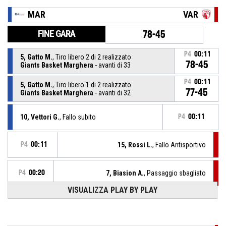
MAR
VAR
FINE GARA
78-45
P4
00:11
5, Gatto M.
, Tiro libero 2 di 2 realizzato
78-45
Giants Basket Marghera
- avanti di 33
P4
00:11
5, Gatto M.
, Tiro libero 1 di 2 realizzato
77-45
Giants Basket Marghera
- avanti di 32
10, Vettori G.
, Fallo subito
P4
00:11
P4
00:11
15, Rossi L.
, Fallo Antisportivo
P4
00:20
7, Biasion A.
, Passaggio sbagliato
VISUALIZZA PLAY BY PLAY
P4
00:20
5, Beretta A.
, Sostituzione - Entra