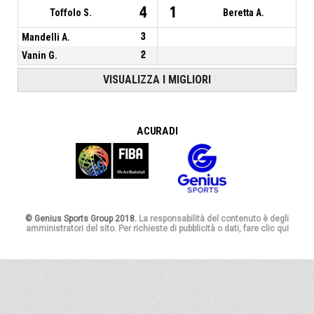
4
1
Toffolo S.
Beretta A.
Mandelli A.
3
Vanin G.
2
VISUALIZZA I MIGLIORI
A CURA DI
© Genius Sports Group 2018.
La responsabilità del contenuto è degli
amministratori del sito. Per richieste di pubblicità o dati, fare clic qui