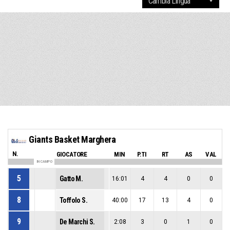
Giants Basket Marghera
N.
GIOCATORE
MIN
P.TI
RT
AS
VAL
IN CAMPO
5
Gatto M.
16:01
4
4
0
0
8
Toffolo S.
40:00
17
13
4
0
9
De Marchi S.
2:08
3
0
1
0