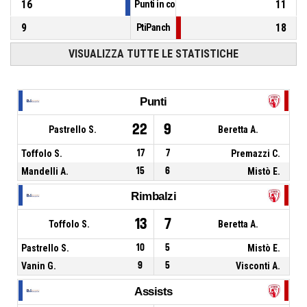
16
11
Punti in contropiede
9
18
PtiPanch
VISUALIZZA TUTTE LE STATISTICHE
Punti
22
9
Pastrello S.
Beretta A.
Toffolo S.
17
7
Premazzi C.
Mandelli A.
15
6
Mistò E.
Rimbalzi
13
7
Toffolo S.
Beretta A.
Pastrello S.
10
5
Mistò E.
Vanin G.
9
5
Visconti A.
Assists