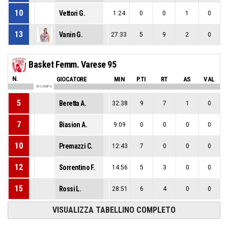
10
Vettori G.
1:24
0
0
1
0
13
Vanin G.
27:33
5
9
2
0
Basket Femm. Varese 95
N.
GIOCATORE
MIN
P.TI
RT
AS
VAL
IN CAMPO
5
Beretta A.
32:38
9
7
1
0
7
Biasion A.
9:09
0
0
0
0
10
Premazzi C.
12:43
7
0
0
0
12
Sorrentino F.
14:56
5
3
0
0
15
Rossi L.
28:51
6
4
0
0
VISUALIZZA TABELLINO COMPLETO