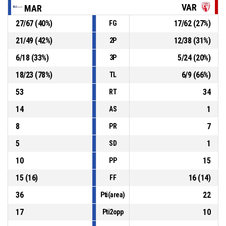
P4
00:20
5, Beretta A.
, Sostituzione - Esce
VAR
MAR
27
/
67
(
40
%)
17
/
62
(
27
%)
FG
P4
00:20
7, Biasion A.
, Sostituzione - Entra
21
/
49
(
42
%)
12
/
38
(
31
%)
2P
6
/
18
(
33
%)
5
/
24
(
20
%)
3P
P4
00:20
4, Mistò E.
, Sostituzione - Esce
18
/
23
(
78
%)
6
/
9
(
66
%)
TL
53
34
RT
14
1
AS
8
7
PR
5
1
SD
10
15
PP
15
(
16
)
16
(
14
)
FF
36
22
Pti(area)
17
10
Pti2opp