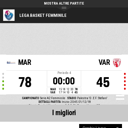
MOSTRA ALTRE PARTITE
LEGA BASKET FEMMINILE
MAR
VAR
Periodo
4
78
45
00:00
MAR
15
18
12
33
78
VAR
17
14
10
4
45
CAMPIONATO
Serie A2 Femminile
STADIO
Palestra 'D .E F. Stefani'
DETTAGLI PARTITA
Inizio: 20:45 01/12/18
Giants Basket Marghera vs S.C.S. Bk Femm. Varese 95
I migliori