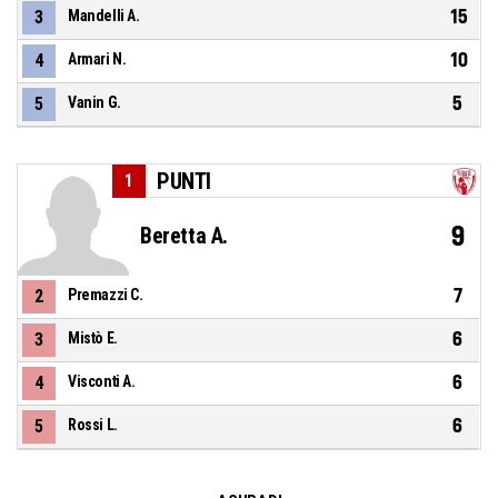
15
3
Mandelli A.
10
4
Armari N.
5
5
Vanin G.
PUNTI
1
9
Beretta A.
7
2
Premazzi C.
6
3
Mistò E.
6
4
Visconti A.
6
5
Rossi L.