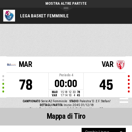
MOSTRA ALTRE PARTITE
LEGA BASKET FEMMINILE
MAR
VAR
Periodo
4
78
45
00:00
MAR
15
18
12
33
78
VAR
17
14
10
4
45
CAMPIONATO
Serie A2 Femminile
STADIO
Palestra 'D .E F. Stefani'
DETTAGLI PARTITA
Inizio: 20:45 01/12/18
Giants Basket Marghera vs S.C.S. Bk Femm. Varese 95
Mappa di Tiro