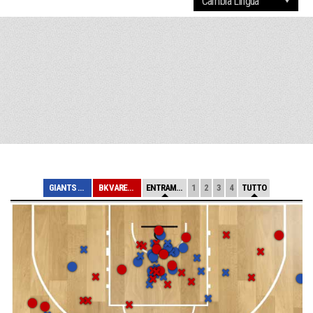
GIANTS MARGHERA
BK VARESE 95
ENTRAMBE
1
2
3
4
TUTTO